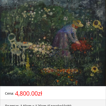
4,800.00zł
Cena:
Rozmiar:
140cm x 120cm
(SzerokośćxW)