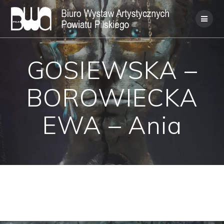
Skip
to
content
GOSIEWSKA –
BOROWIECKA
EWA – Ania
GOSIEWSKA – BOROWIECKA EWA –
Ania