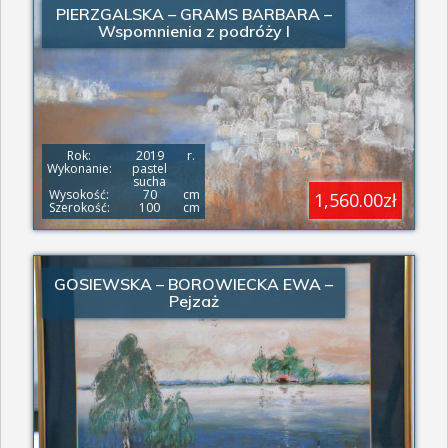
PIERZGALSKA – GRAMS BARBARA –
Wspomnienia z podróży I
Rok:
2019
r.
Wykonanie:
pastel
sucha
Wysokość:
70
cm
1,560.00zł
Szerokość:
100
cm
GOSIEWSKA – BOROWIECKA EWA –
Pejzaż