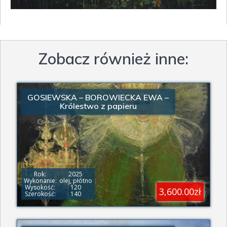
Zobacz również inne:
GOSIEWSKA – BOROWIECKA EWA –
Królestwo z papieru
Rok:
2025
Wykonanie:
olej, płótno
Wysokość:
120
3,600.00zł
Szerokość:
140